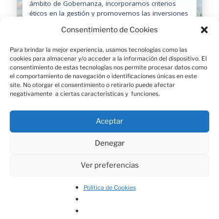
ámbito de Gobernanza, incorporamos criterios
éticos en la gestión y promovemos las inversiones
socialmente responsables tanto desde la cartera
Consentimiento de Cookies
propia de la entidad como en los productos que
ofrecemos a nuestros mutualistas y clientes.
Para brindar la mejor experiencia, usamos tecnologías como las
Además, fijamos objetivos medioambientales para
cookies para almacenar y/o acceder a la información del dispositivo. El
mejorar nuestra huella de carbono. Próximamente
consentimiento de estas tecnologías nos permite procesar datos como
tendremos disponible el informe de sostenibilidad
el comportamiento de navegación o identificaciones únicas en este
2025.
site. No otorgar el consentimiento o retirarlo puede afectar
negativamente a ciertas características y funciones.
Ver la Memoria Social
Aceptar
Denegar
Ver preferencias
La Mutua de los Ingenieros – Vía Layetana, 39 2º piso –
Teléfono: 93 295 43 00 WhatsApp: 602 250 068
Política de Cookies
Aviso legal
.
¿Necesitas ayuda?